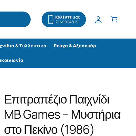
ύ
α
ν
λ
Καλέστε μας
δ
2169004819
ά
ε
θ
σ
ι
η
χνίδια & Συλλεκτικά
Ρούχα & Αξεσουάρ
ικοινωνία
Επιτραπέζιο Παιχνίδι
MB Games – Μυστήρια
στο Πεκίνο (1986)