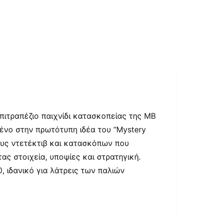
ο
ι
γ
μ
α
μ
έ
σ
ο
υ
2
σ
τ
ο
β
επιτραπέζιο παιχνίδι κατασκοπείας της MB
ο
η
μένο στην πρωτότυπη ιδέα του “Mystery
θ
η
ους ντετέκτιβ και κατασκόπων που
τ
ι
ας στοιχεία, υποψίες και στρατηγική.
κ
ό
, ιδανικό για λάτρεις των παλιών
π
α
ρ
ά
θ
υ