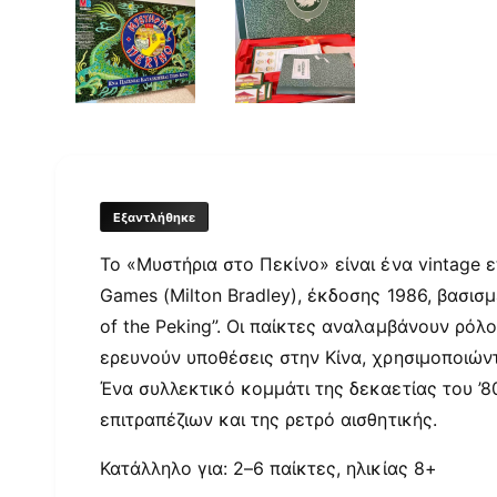
έ
ο
ι
σ
γ
μ
ι
α
μ
μ
έ
η
σ
ο
σ
υ
1
τ
σ
τ
Εξαντλήθηκε
η
ο
β
ν
Το «Μυστήρια στο Πεκίνο» είναι ένα vintage 
ο
η
π
Games (Milton Bradley), έκδοσης 1986, βασισ
θ
ρ
η
of the Peking”. Οι παίκτες αναλαμβάνουν ρόλ
τ
ο
ι
ερευνούν υποθέσεις στην Κίνα, χρησιμοποιώντ
κ
β
ό
Ένα συλλεκτικό κομμάτι της δεκαετίας του ’80
π
ο
α
επιτραπέζιων και της ρετρό αισθητικής.
ρ
λ
ά
Κατάλληλο για: 2–6 παίκτες, ηλικίας 8+
θ
ή
υ