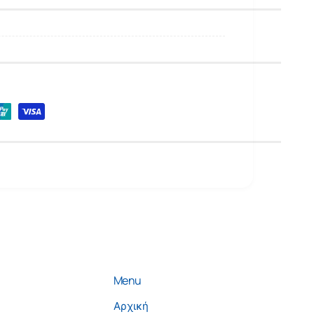
ρ
ο
Menu
Αρχική