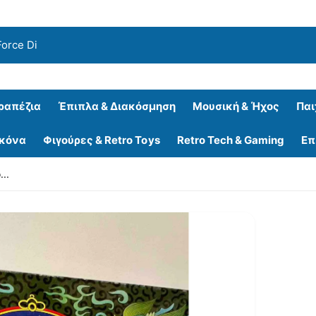
ραπέζια
Έπιπλα & Διακόσμηση
Μουσική & Ήχος
Παι
ικόνα
Φιγούρες & Retro Toys
Retro Tech & Gaming
Επ
..