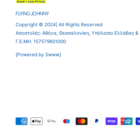
ω
FLYING JOHNNY
μ
ή
Copyright © 2024| All Rights Reserved
ς
Αποστολές: Αθήνα, Θεσσαλονίκη, Υπόλοιπο Ελλάδας &
Γ.Ε.ΜΗ. 157579601000
[Powered by 3www]
Μ
έ
θ