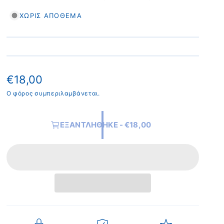
ΧΩΡΊΣ ΑΠΌΘΕΜΑ
Κ
€18,00
α
Ο φόρος συμπεριλαμβάνεται.
ν
ΕΞΑΝΤΛΉΘΗΚΕ - €18,00
ο
ν
ι
κ
ή
τ