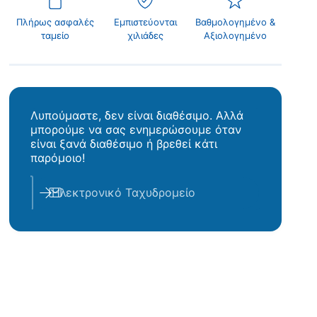
ι
Πλήρως ασφαλές
Εμπιστεύονται
Βαθμολογημένο &
μ
ταμείο
χιλιάδες
Αξιολογημένο
ή
Λυπούμαστε, δεν είναι διαθέσιμο. Αλλά
μπορούμε να σας ενημερώσουμε όταν
είναι ξανά διαθέσιμο ή βρεθεί κάτι
παρόμοιο!
Ηλεκτρονικό Ταχυδρομείο