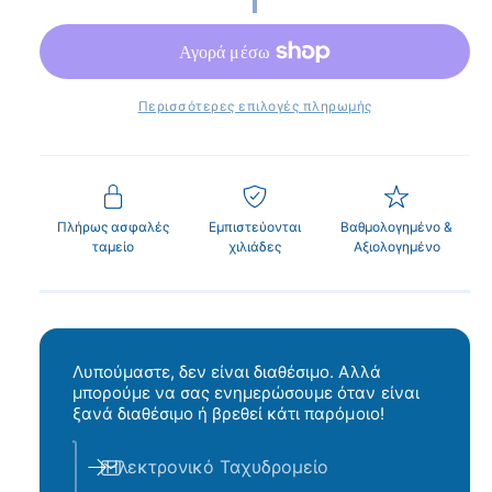
η
π
α
ν
σ
ρ
ά
ι
τ
θ
υ
η
κ
ρ
Περισσότερες επιλογές πληρωμής
ο
ν
ή
π
τ
ρ
ο
ι
Πλήρως ασφαλές
Εμπιστεύονται
Βαθμολογημένο &
β
ταμείο
χιλιάδες
Αξιολογημένο
μ
ο
ή
λ
ή
σ
Λυπούμαστε, δεν είναι διαθέσιμο. Αλλά
υ
μπορούμε να σας ενημερώσουμε όταν είναι
ξανά διαθέσιμο ή βρεθεί κάτι παρόμοιο!
λ
λ
Ηλεκτρονικό Ταχυδρομείο
ο