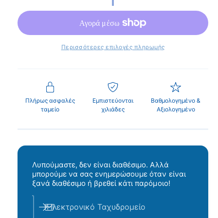
π
α
ν
ρ
ά
ι
θ
υ
κ
ρ
Περισσότερες επιλογές πληρωμής
ο
ή
τ
ι
Πλήρως ασφαλές
Εμπιστεύονται
Βαθμολογημένο &
ταμείο
χιλιάδες
Αξιολογημένο
μ
ή
Λυπούμαστε, δεν είναι διαθέσιμο. Αλλά
μπορούμε να σας ενημερώσουμε όταν είναι
ξανά διαθέσιμο ή βρεθεί κάτι παρόμοιο!
Ηλεκτρονικό Ταχυδρομείο