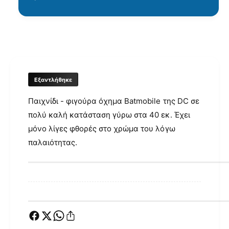
γ
ή
ς
Εξαντλήθηκε
Παιχνίδι - φιγούρα όχημα Batmobile της DC σε
πολύ καλή κατάσταση γύρω στα 40 εκ. Έχει
μόνο λίγες φθορές στο χρώμα του λόγω
παλαιότητας.