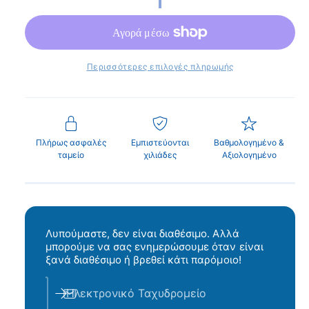
η
π
α
ν
σ
ρ
ά
ι
τ
θ
υ
η
κ
ρ
Περισσότερες επιλογές πληρωμής
ο
ν
ή
π
τ
ρ
ο
ι
Πλήρως ασφαλές
Εμπιστεύονται
Βαθμολογημένο &
β
ταμείο
χιλιάδες
Αξιολογημένο
μ
ο
ή
λ
ή
σ
Λυπούμαστε, δεν είναι διαθέσιμο. Αλλά
υ
μπορούμε να σας ενημερώσουμε όταν είναι
ξανά διαθέσιμο ή βρεθεί κάτι παρόμοιο!
λ
λ
Ηλεκτρονικό Ταχυδρομείο
ο