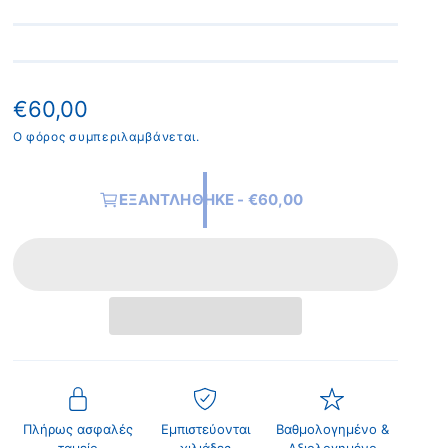
Κ
€60,00
α
Ο φόρος συμπεριλαμβάνεται.
ν
ΕΞΑΝΤΛΉΘΗΚΕ - €60,00
ο
ν
ι
κ
ή
τ
ι
Πλήρως ασφαλές
Εμπιστεύονται
Βαθμολογημένο &
μ
ταμείο
χιλιάδες
Αξιολογημένο