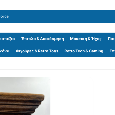
ραπέζια
Έπιπλα & Διακόσμηση
Μουσική & Ήχος
Παι
ικόνα
Φιγούρες & Retro Toys
Retro Tech & Gaming
Επ