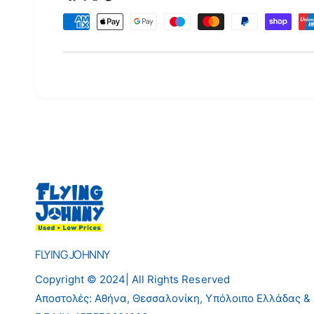
ρ
σ
ο
Μ
υ
έ
λ
θ
λ
ο
ο
δ
γ
ο
ή
ι
ς
π
λ
η
ρ
ω
FLYING JOHNNY
μ
ή
Copyright © 2024| All Rights Reserved
ς
Αποστολές: Αθήνα, Θεσσαλονίκη, Υπόλοιπο Ελλάδας &