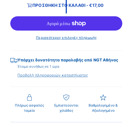
η
π
ΠΡΟΣΘΉΚΗ ΣΤΟ ΚΑΛΆΘΙ - €17,00
α
ο
σ
ρ
ά
τ
ν
θ
υ
η
ι
ρ
ο
ν
κ
Περισσότερες επιλογές πληρωμής
π
ή
ρ
ο
τ
Υπάρχει δυνατότητα παραλαβής από
NGT Αθήνας
β
ι
Έτοιμο συνήθως σε 1 ώρα
ο
μ
Προβολή πληροφοριών καταστήματος
λ
ή
ή
σ
υ
Πλήρως ασφαλές
Εμπιστεύονται
Βαθμολογημένο &
λ
ταμείο
χιλιάδες
Αξιολογημένο
λ
ο